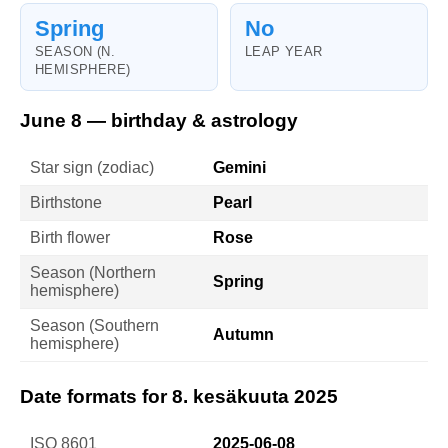
Spring
No
SEASON (N.
LEAP YEAR
HEMISPHERE)
June 8 — birthday & astrology
Star sign (zodiac)
Gemini
Birthstone
Pearl
Birth flower
Rose
Season (Northern
Spring
hemisphere)
Season (Southern
Autumn
hemisphere)
Date formats for 8. kesäkuuta 2025
ISO 8601
2025-06-08