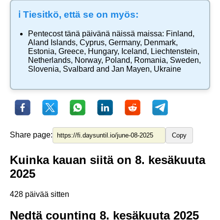
ℹ️ Tiesitkö, että se on myös:
Pentecost
tänä päivänä näissä maissa:
Finland
,
Aland Islands
,
Cyprus
,
Germany
,
Denmark
,
Estonia
,
Greece
,
Hungary
,
Iceland
,
Liechtenstein
,
Netherlands
,
Norway
,
Poland
,
Romania
,
Sweden
,
Slovenia
,
Svalbard and Jan Mayen
,
Ukraine
Share page:
Copy
Kuinka kauan siitä on 8. kesäkuuta
2025
428 päivää sitten
Nedtä counting 8. kesäkuuta 2025