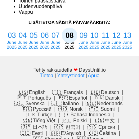
Toinen pääsiäispäivä
Uudenvuodenpäivä
Vappu
LISÄTIETOA NÄISTÄ PÄIVÄMÄÄRISTÄ:
03
04
05
06
07
08
09
10
11
12
13
June
June
June
June
June
June
June
June
June
June
June
2025
2025
2025
2025
2025
2025
2025
2025
2025
2025
2025
Tehty rakkaudella
❤
DaysUntil.io
Tietoa
|
Yhteystiedot
|
Apua
🇺🇸 English
|
🇫🇷 Français
|
🇩🇪 Deutsch
|
🇵🇹 Português
|
🇪🇸 Español
|
🇩🇰 Dansk
|
🇸🇪 Svenska
|
🇮🇹 Italiano
|
🇳🇱 Nederlands
|
🇷🇺 Русский
|
🇳🇴 Norsk
|
🇫🇮 Suomi
|
🇹🇷 Türkçe
|
🇮🇩 Bahasa Indonesia
|
🇻🇳 Tiếng Việt
|
🇵🇱 Polski
|
🇨🇳 中文
|
🇯🇵 日本語
|
🇰🇷 한국어
|
🇷🇸 Српски
|
🇪🇪 Eesti
|
🇬🇷 Ελληνικά
|
🇨🇿 Čeština
|
🇸🇰 Slovenčina
|
🇭🇺 Magyar
|