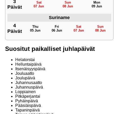
3
Sat
Sun
Mon
Päivät
07 Jun
08 Jun
09 Jun
Suriname
4
Thu
Fri
Sat
Sun
Päivät
05 Jun
06 Jun
07 Jun
08 Jun
Suositut paikalliset juhlapäivät
Helatorstai
Helluntaipäivä
Itsenäisyyspäivä
Jouluaatto
Joulupäivä
Juhannusaatto
Juhannuspäivä
Loppiainen
Pitkäperjantai
Pyhäinpäivä
Pääsiäispäivä
Tapaninpäivä