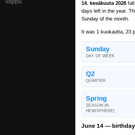
Vappu
14. kesäkuuta 2026
fal
days left in the year. T
Sunday of the month.
It was 1 kuukautta, 23 
Sunday
DAY OF WEEK
Q2
QUARTER
Spring
SEASON (N.
HEMISPHERE)
June 14 — birthday