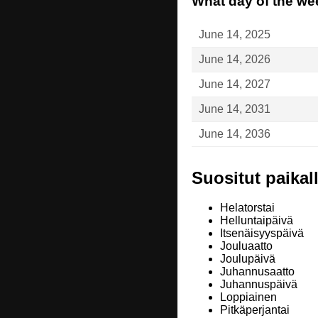
What day of the wee
June 14, 2025
June 14, 2026
June 14, 2027
June 14, 2031
June 14, 2036
Suositut paikall
Helatorstai
Helluntaipäivä
Itsenäisyyspäivä
Jouluaatto
Joulupäivä
Juhannusaatto
Juhannuspäivä
Loppiainen
Pitkäperjantai