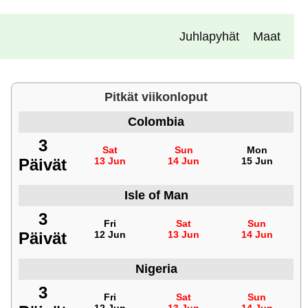
Juhlapyhät
Maat
Pitkät viikonloput
Colombia
3
Sat
Sun
Mon
Päivät
13 Jun
14 Jun
15 Jun
Isle of Man
3
Fri
Sat
Sun
Päivät
12 Jun
13 Jun
14 Jun
Nigeria
3
Fri
Sat
Sun