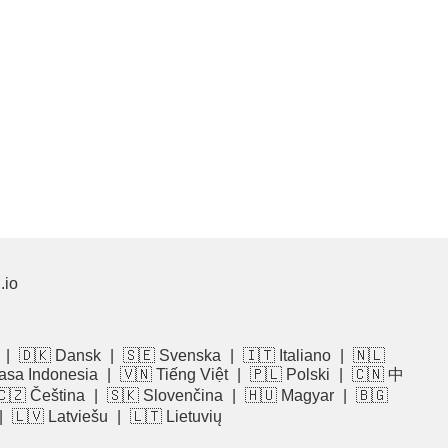
.io
|
🇩🇰 Dansk
|
🇸🇪 Svenska
|
🇮🇹 Italiano
|
🇳🇱
asa Indonesia
|
🇻🇳 Tiếng Việt
|
🇵🇱 Polski
|
🇨🇳 中
🇨🇿 Čeština
|
🇸🇰 Slovenčina
|
🇭🇺 Magyar
|
🇧🇬
|
🇱🇻 Latviešu
|
🇱🇹 Lietuvių