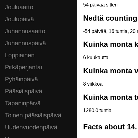
54 päivää sitten
Jouluaatto
Nedtä counting
Joulupäivä
Juhannusaatto
-54 päivää, 16 tuntia, 20 
Juhannuspäivä
Kuinka monta k
Loppiainen
6 kuukautta
Pitkäperjantai
Kuinka monta vi
Pyhäinpäivä
8 viikkoa
Pääsiäispäivä
Kuinka monta tu
Tapaninpäivä
1280.0 tuntia
Toinen pääsiäispäivä
Facts about 14
Uudenvuodenpäivä