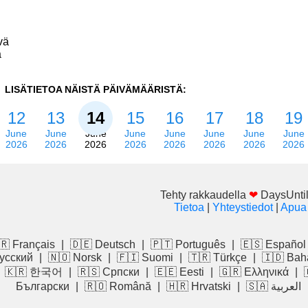
vä
ä
LISÄTIETOA NÄISTÄ PÄIVÄMÄÄRISTÄ:
12
13
14
15
16
17
18
19
June
June
June
June
June
June
June
June
2026
2026
2026
2026
2026
2026
2026
2026
Tehty rakkaudella
❤
DaysUntil
Tietoa
|
Yhteystiedot
|
Apua
🇷 Français
|
🇩🇪 Deutsch
|
🇵🇹 Português
|
🇪🇸 Español
усский
|
🇳🇴 Norsk
|
🇫🇮 Suomi
|
🇹🇷 Türkçe
|
🇮🇩 Bah
|
🇰🇷 한국어
|
🇷🇸 Српски
|
🇪🇪 Eesti
|
🇬🇷 Ελληνικά
|
Български
|
🇷🇴 Română
|
🇭🇷 Hrvatski
|
🇸🇦 العربية