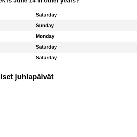
k is June 14 in other years?
Saturday
Sunday
Monday
Saturday
Saturday
iset juhlapäivät