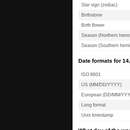
Star sign (zodiac)
Birthstone
Birth flower
Season (Northern hemi
Season (Southern hemi
Date formats for 1
ISO 8601
US (MM/DD/YYYY)
European (DD/MM/YY
Long format
Unix timestamp