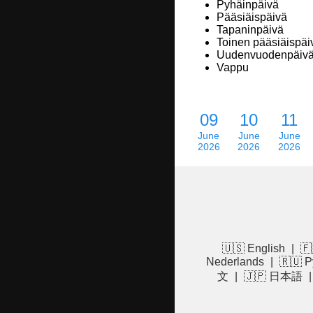
Pyhäinpäivä
Pääsiäispäivä
Tapaninpäivä
Toinen pääsiäispäi
Uudenvuodenpäiv
Vappu
09
10
11
June
June
June
2026
2026
2026
🇺🇸 English
|
🇫
Nederlands
|
🇷🇺 Р
文
|
🇯🇵 日本語