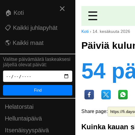
×
🏠 Koti
☰
📋 Kaikki juhlapyhät
Koti
›
14. kesäkuuta 2026
🌎 Kaikki maat
Päiviä kulu
Valitse päivämäärä laskeaksesi
54 pä
jäljellä olevat päivät:
Find
Helatorstai
Share page:
Helluntaipäivä
Kuinka kauan si
Itsenäisyyspäivä