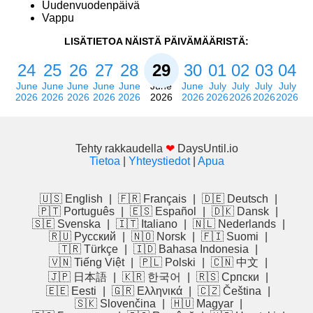
Uudenvuodenpäivä
Vappu
LISÄTIETOA NÄISTÄ PÄIVÄMÄÄRISTÄ:
24
25
26
27
28
29
30
01
02
03
04
June
June
June
June
June
June
June
July
July
July
July
2026
2026
2026
2026
2026
2026
2026
2026
2026
2026
2026
Tehty rakkaudella
❤
DaysUntil.io
Tietoa
|
Yhteystiedot
|
Apua
🇺🇸 English
|
🇫🇷 Français
|
🇩🇪 Deutsch
|
🇵🇹 Português
|
🇪🇸 Español
|
🇩🇰 Dansk
|
🇸🇪 Svenska
|
🇮🇹 Italiano
|
🇳🇱 Nederlands
|
🇷🇺 Русский
|
🇳🇴 Norsk
|
🇫🇮 Suomi
|
🇹🇷 Türkçe
|
🇮🇩 Bahasa Indonesia
|
🇻🇳 Tiếng Việt
|
🇵🇱 Polski
|
🇨🇳 中文
|
🇯🇵 日本語
|
🇰🇷 한국어
|
🇷🇸 Српски
|
🇪🇪 Eesti
|
🇬🇷 Ελληνικά
|
🇨🇿 Čeština
|
🇸🇰 Slovenčina
|
🇭🇺 Magyar
|