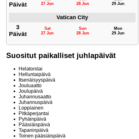
Päivät
27 Jun
28 Jun
29 Jun
Vatican City
3
Sat
Sun
Mon
Päivät
27 Jun
28 Jun
29 Jun
Suositut paikalliset juhlapäivät
Helatorstai
Helluntaipäivä
Itsenäisyyspäivä
Jouluaatto
Joulupäivä
Juhannusaatto
Juhannuspäivä
Loppiainen
Pitkäperjantai
Pyhäinpäivä
Pääsiäispäivä
Tapaninpäivä
Toinen pääsiäispäivä