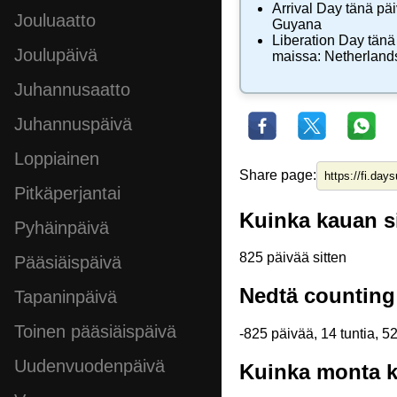
Arrival Day
tänä päi
Jouluaatto
Guyana
Liberation Day
tänä
Joulupäivä
maissa:
Netherland
Juhannusaatto
Juhannuspäivä
Loppiainen
Share page:
Pitkäperjantai
Kuinka kauan si
Pyhäinpäivä
825 päivää sitten
Pääsiäispäivä
Nedtä counting
Tapaninpäivä
Toinen pääsiäispäivä
-825 päivää, 14 tuntia, 5
Uudenvuodenpäivä
Kuinka monta k