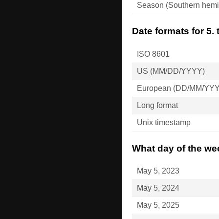
Season (Southern hemi
Date formats for 5.
ISO 8601
US (MM/DD/YYYY)
European (DD/MM/YY
Long format
Unix timestamp
What day of the wee
May 5, 2023
May 5, 2024
May 5, 2025