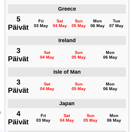
Greece
5
Fri
Sat
Sun
Mon
Tue
Päivät
03 May
04 May
05 May
06 May
07 May
Ireland
3
Sat
Sun
Mon
Päivät
04 May
05 May
06 May
Isle of Man
3
Sat
Sun
Mon
Päivät
04 May
05 May
06 May
Japan
s
4
Fri
Sat
Sun
Mon
Päivät
03 May
04 May
05 May
06 May