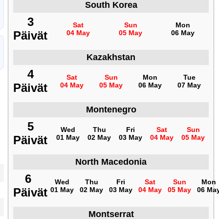
South Korea
3
Sat
Sun
Mon
Päivät
04 May
05 May
06 May
Kazakhstan
4
Sat
Sun
Mon
Tue
Päivät
04 May
05 May
06 May
07 May
Montenegro
5
Wed
Thu
Fri
Sat
Sun
Päivät
01 May
02 May
03 May
04 May
05 May
North Macedonia
6
Wed
Thu
Fri
Sat
Sun
Mon
Päivät
01 May
02 May
03 May
04 May
05 May
06 Ma
Montserrat