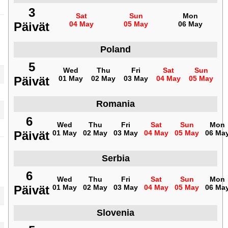
3
Sat
Sun
Mon
Päivät
04 May
05 May
06 May
Poland
5
Wed
Thu
Fri
Sat
Sun
Päivät
01 May
02 May
03 May
04 May
05 May
Romania
6
Wed
Thu
Fri
Sat
Sun
Mon
Päivät
01 May
02 May
03 May
04 May
05 May
06 Ma
Serbia
6
Wed
Thu
Fri
Sat
Sun
Mon
Päivät
01 May
02 May
03 May
04 May
05 May
06 Ma
Slovenia