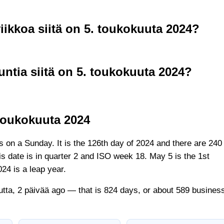
ikkoa siitä on 5. toukokuuta 2024?
ntia siitä on 5. toukokuuta 2024?
 toukokuuta 2024
ls on a Sunday. It is the 126th day of 2024 and there are 240
his date is in quarter 2 and ISO week 18. May 5 is the 1st
24 is a leap year.
utta, 2 päivää ago — that is 824 days, or about 589 busines