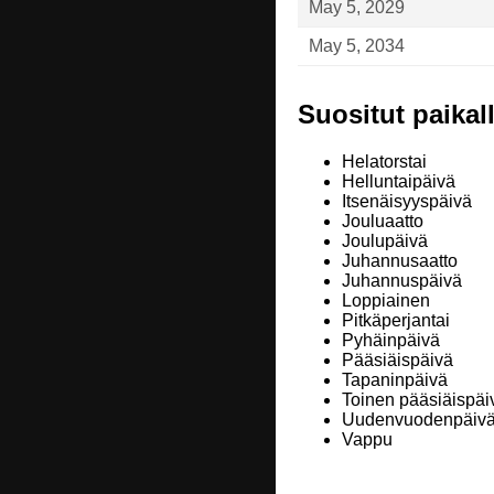
May 5, 2029
May 5, 2034
Suositut paikall
Helatorstai
Helluntaipäivä
Itsenäisyyspäivä
Jouluaatto
Joulupäivä
Juhannusaatto
Juhannuspäivä
Loppiainen
Pitkäperjantai
Pyhäinpäivä
Pääsiäispäivä
Tapaninpäivä
Toinen pääsiäispäi
Uudenvuodenpäiv
Vappu