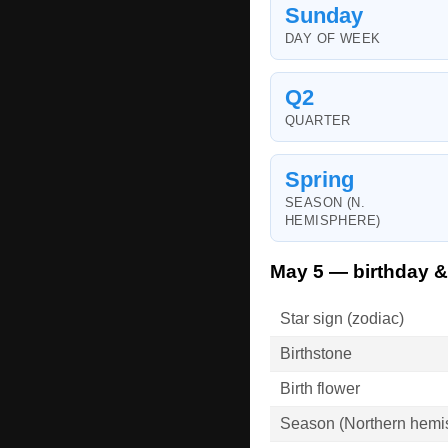
Sunday
DAY OF WEEK
Q2
QUARTER
Spring
SEASON (N.
HEMISPHERE)
May 5 — birthday &
Star sign (zodiac)
Birthstone
Birth flower
Season (Northern hemi