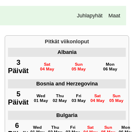
Juhlapyhät
Maat
Pitkät viikonloput
Albania
3
Sat
Sun
Mon
Päivät
04 May
05 May
06 May
Bosnia and Herzegovina
5
Wed
Thu
Fri
Sat
Sun
Päivät
01 May
02 May
03 May
04 May
05 May
Bulgaria
6
Wed
Thu
Fri
Sat
Sun
Mon