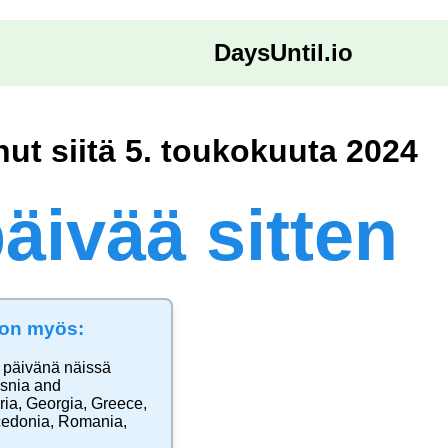
DaysUntil.io
nut siitä 5. toukokuuta 2024
äivää sitten
e on myös:
 päivänä näissä
snia and
ria
,
Georgia
,
Greece
,
cedonia
,
Romania
,