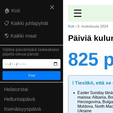
×
🏠 Koti
☰
📋 Kaikki juhlapyhät
Koti
›
5. toukokuuta 2024
🌎 Kaikki maat
Päiviä kulu
Valitse päivämäärä laskeaksesi
825 p
jäljellä olevat päivät:
Find
ℹ️ Tiesitkö, että s
Helatorstai
Easter Sunday
tänä
maissa:
Albania
,
Bo
Helluntaipäivä
Herzegovina
,
Bulga
Moldova
,
North Ma
Itsenäisyyspäivä
Ukraine