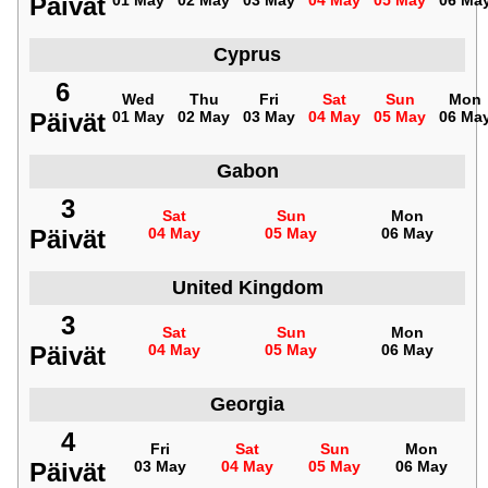
Päivät
01 May
02 May
03 May
04 May
05 May
06 Ma
Cyprus
6
Wed
Thu
Fri
Sat
Sun
Mon
Päivät
01 May
02 May
03 May
04 May
05 May
06 Ma
Gabon
3
Sat
Sun
Mon
Päivät
04 May
05 May
06 May
United Kingdom
3
Sat
Sun
Mon
Päivät
04 May
05 May
06 May
Georgia
4
Fri
Sat
Sun
Mon
Päivät
03 May
04 May
05 May
06 May