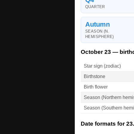
QUARTER
Autumn
SEASON (N.
HEMISPHERE)
October 23 — birth
Star sign (zodiac)
Birthstone
Birth flower
Season (Northern hemi
Season (Southern hemi
Date formats for 23