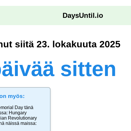
DaysUntil.io
nut siitä 23. lokakuuta 2025
äivää sitten
e on myös:
emorial Day
tänä
ssa:
Hungary
ian Revolutionary
nä näissä maissa: