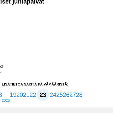
iset juhlapäivät
vä
ä
LISÄTIETOA NÄISTÄ PÄIVÄMÄÄRISTÄ:
8
19
20
21
22
23
24
25
26
27
28
r 2025