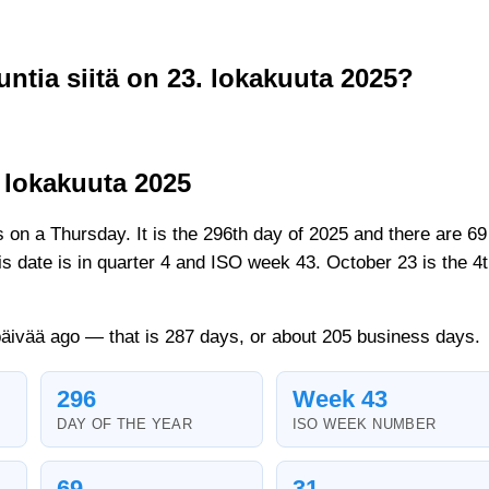
ntia siitä on 23. lokakuuta 2025?
 lokakuuta 2025
s on a Thursday. It is the 296th day of 2025 and there are 69
his date is in quarter 4 and ISO week 43. October 23 is the 4
päivää ago — that is 287 days, or about 205 business days.
296
Week 43
DAY OF THE YEAR
ISO WEEK NUMBER
69
31