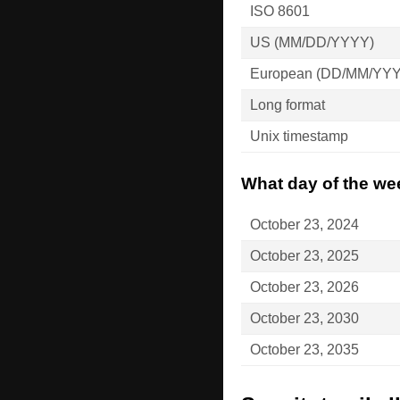
ISO 8601
US (MM/DD/YYYY)
European (DD/MM/YY
Long format
Unix timestamp
What day of the wee
October 23, 2024
October 23, 2025
October 23, 2026
October 23, 2030
October 23, 2035