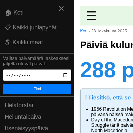
×
🏠 Koti
☰
📋 Kaikki juhlapyhät
Koti
›
23. lokakuuta 2025
🌎 Kaikki maat
Päiviä kulu
Valitse päivämäärä laskeaksesi
288 p
jäljellä olevat päivät:
Find
ℹ️ Tiesitkö, että s
Helatorstai
1956 Revolution M
päivänä näissä mai
Helluntaipäivä
Day of the Macedon
Struggle
tänä päivä
Itsenäisyyspäivä
North Macedonia