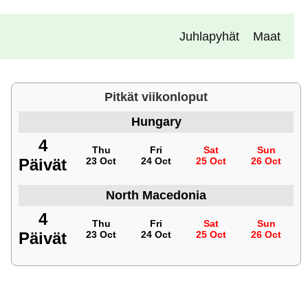
Juhlapyhät
Maat
Pitkät viikonloput
Hungary
4
Thu
Fri
Sat
Sun
Päivät
23 Oct
24 Oct
25 Oct
26 Oct
North Macedonia
4
Thu
Fri
Sat
Sun
Päivät
23 Oct
24 Oct
25 Oct
26 Oct