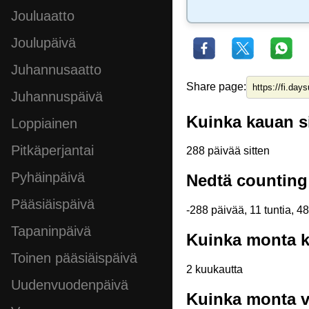
Jouluaatto
Joulupäivä
Juhannusaatto
Share page:
Juhannuspäivä
Kuinka kauan si
Loppiainen
Pitkäperjantai
288 päivää sitten
Pyhäinpäivä
Nedtä counting
Pääsiäispäivä
-288 päivää, 11 tuntia, 4
Tapaninpäivä
Kuinka monta ku
Toinen pääsiäispäivä
2 kuukautta
Uudenvuodenpäivä
Kuinka monta vi