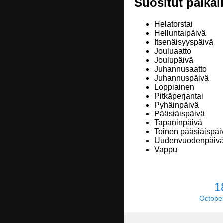
Suositut paikall
Helatorstai
Helluntaipäivä
Itsenäisyyspäivä
Jouluaatto
Joulupäivä
Juhannusaatto
Juhannuspäivä
Loppiainen
Pitkäperjantai
Pyhäinpäivä
Pääsiäispäivä
Tapaninpäivä
Toinen pääsiäispäi
Uudenvuodenpäiv
Vappu
1
Octobe