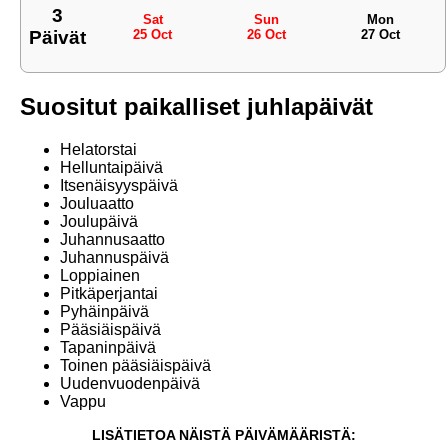
3
Sat
Sun
Mon
Päivät
25 Oct
26 Oct
27 Oct
Suositut paikalliset juhlapäivät
Helatorstai
Helluntaipäivä
Itsenäisyyspäivä
Jouluaatto
Joulupäivä
Juhannusaatto
Juhannuspäivä
Loppiainen
Pitkäperjantai
Pyhäinpäivä
Pääsiäispäivä
Tapaninpäivä
Toinen pääsiäispäivä
Uudenvuodenpäivä
Vappu
LISÄTIETOA NÄISTÄ PÄIVÄMÄÄRISTÄ: