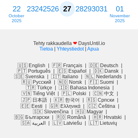
22
23
24
25
26
27
28
29
30
31
01
October
November
2025
2025
Tehty rakkaudella
❤
DaysUntil.io
Tietoa
|
Yhteystiedot
|
Apua
🇺🇸 English
|
🇫🇷 Français
|
🇩🇪 Deutsch
|
🇵🇹 Português
|
🇪🇸 Español
|
🇩🇰 Dansk
|
🇸🇪 Svenska
|
🇮🇹 Italiano
|
🇳🇱 Nederlands
|
🇷🇺 Русский
|
🇳🇴 Norsk
|
🇫🇮 Suomi
|
🇹🇷 Türkçe
|
🇮🇩 Bahasa Indonesia
|
🇻🇳 Tiếng Việt
|
🇵🇱 Polski
|
🇨🇳 中文
|
🇯🇵 日本語
|
🇰🇷 한국어
|
🇷🇸 Српски
|
🇪🇪 Eesti
|
🇬🇷 Ελληνικά
|
🇨🇿 Čeština
|
🇸🇰 Slovenčina
|
🇭🇺 Magyar
|
🇧🇬 Български
|
🇷🇴 Română
|
🇭🇷 Hrvatski
|
🇸🇦 العربية
|
🇱🇻 Latviešu
|
🇱🇹 Lietuvių